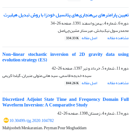
تعیین پارامترهای بی‌هنجاری‌های پتانسیل خودزا با روش تبدیل هیلبرت
دوره 6، شماره 4، بهمن و اسفند 1391، صفحه
26-34
محمد‌رسول نیک‌بخش، میرستار مشین‌چی‌اصل
مشاهده مقاله
اصل مقاله
334.33 K
Non-linear stochastic inversion of 2D gravity data using
evolution strategy (ES)
دوره 11، شماره 5، خرداد و تیر 1397، صفحه
26-42
سیده خدیجه قاسمی، سید هانی متولی عنبران، گیلدا کریمی
مشاهده مقاله
اصل مقاله
844.26 K
Discretized Adjoint State Time and Frequency Domain Full
Waveform Inversion: A Comparative Study
دوره 13، شماره 4، زمستان 1398، صفحه
26-42
10.30499/ijg.2020.104782
Mahjoobeh Meskaranian، Peyman Pour Moghaddam