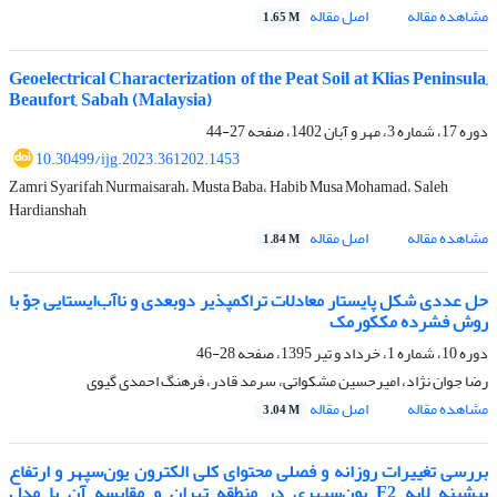
مشاهده مقاله
اصل مقاله
1.65 M
Geoelectrical Characterization of the Peat Soil at Klias Peninsula,
Beaufort, Sabah (Malaysia)
دوره 17، شماره 3، مهر و آبان 1402، صفحه
27-44
10.30499/ijg.2023.361202.1453
Zamri Syarifah Nurmaisarah، Musta Baba، Habib Musa Mohamad، Saleh
Hardianshah
مشاهده مقاله
اصل مقاله
1.84 M
حل عددی شکل پایستار معادلات تراکمپذیر دوبعدی و ناآب‌ایستایی جوّ با
روش فشرده مککورمک
دوره 10، شماره 1، خرداد و تیر 1395، صفحه
28-46
رضا جوان نژاد، امیرحسین مشکواتی، سرمد قادر، فرهنگ احمدی گیوی
مشاهده مقاله
اصل مقاله
3.04 M
بررسی تغییرات روزانه و فصلی محتوای کلی الکترون یون‌سپهر و ارتفاع
بیشینه لایه F2 یون‌سپهری در منطقه تهران و مقایسه آن با مدل