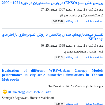
بررسی نقش انسو (ENSO) در بارش سالانه ایران در دوره 1971 - 2000
دوره 2، شماره 2، بهمن و اسفند 1387، صفحه
25-37
فرهنگ احمدی گیوی، داود پرهیزکار
مشاهده مقاله
اصل مقاله
843.73 K
تفسیر بی‌هنجاری‌های میدان پتانسیل با روش تصویرسازی پارامترهای
توده (SPI)
دوره 3، شماره 2، بهمن و اسفند 1388، صفحه
25-40
کمال علمدار، عبدالحمید انصاری
مشاهده مقاله
اصل مقاله
2.53 M
Evaluation of different WRF-Urban Canopy Models
performance in city-scale numerical simulations in Tehran
Metropolis
دوره 17، شماره 6، اسفند 1402، صفحه
25-36
10.30499/ijg.2023.383632.1489
Somayeh Arghavani، Hossein Malakooti
مشاهده مقاله
اصل مقاله
1.39 M