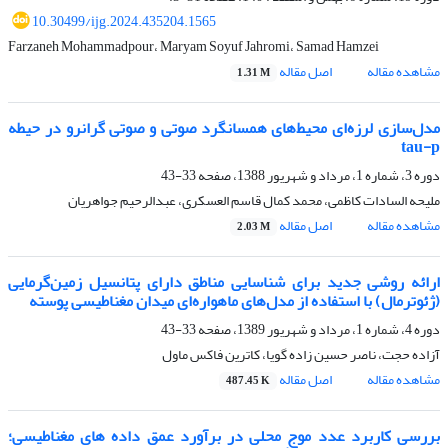
10.30499/ijg.2024.435204.1565
Farzaneh Mohammadpour، Maryam Soyuf Jahromi، Samad Hamzei
مشاهده مقاله
اصل مقاله
1.31 M
مد‌ل‌سازی لرزه‌ای محیط‌های همسانگرد صوتی و صوتی گرانرو در حیطه
tau-p
دوره 3، شماره 1، مرداد و شهریور 1388، صفحه
33-43
ملیحه السادات کاظمی، محمد کمال قاسم العسکری، عبدالرحیم جواهریان
مشاهده مقاله
اصل مقاله
2.03 M
ارائه روشی جدید برای شناسایی مناطق دارای پتانسیل زمین‌گرمایی
(ژئوترمال) با استفاده از مدل‌های ماهواره‌ای میدان مغناطیسی پوسته
دوره 4، شماره 1، مرداد و شهریور 1389، صفحه
33-43
آزاده حجت، ناصر حسین زاده گویا، کاترین فاکس ماول
مشاهده مقاله
اصل مقاله
487.45 K
بررسی کاربرد عدد موج محلی در برآورد عمق داده های مغناطیسی؛