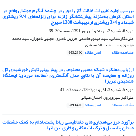
بررسی اولیه تغییرات غلظت گاز رادون در چشمة آبگرم جوشان واقع در
استان کرمان به‌منزلة پیش‌نشانگر زلزله برای زلزله‌های 9/4 ریشتری
شهداد و 3/4 ریشتری اردیبهشت 1388 سیرچ
دوره 6، شماره 2، مرداد و شهریور 1391، صفحه
30-39
علی نگارستانی، سید مهدی هاشمی، فرزین ناصری، مجتبی ناموران، سید محمد
موسوی نسب، حبیب‌‌اله منتظری
مشاهده مقاله
اصل مقاله
603.23 K
ارزیابی عملکرد شبکه عصبی مصنوعی در پیش‌بینی تابش خورشیدی کل
روزانه و مقایسه آن با نتایج مدل آنگستروم (مطالعه موردی: ایستگاه
همدیدی تبریز)
دوره 5، شماره 3، آذر و دی 1390، صفحه
30-41
علی‌‌اکبر سبزی‌‌پرور، احسان علیائی
مشاهده مقاله
اصل مقاله
589.64 K
برآورد مرز بی‌هنجاری‌های مغناطیسی رباط پشت‌‌بادام به کمک مشتقات
میدان پتانسیل و ترکیبات مکانی و فازی بین آنها