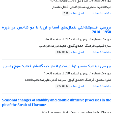
دوره 6، شماره 3، آذر و دی 1391، صفحه
31-45
عبدالحمید انصاری، مسلم فاتحی، کمال علمدار
مشاهده مقاله
اصل مقاله
2 M
بررسی اقلیم‌شناختی بندال‌‌های آسیا و اروپا با دو شاخص در دوره
1950- 2010
دوره 7، شماره 4، بهمن و اسفند 1392، صفحه
31-51
سارا فهیمی، فرهنگ احمدی گیوی، مجید مزرعه فراهانی
مشاهده مقاله
اصل مقاله
802.03 K
بررسی دینامیک مسیر توفان مدیترانه از دیدگاه شار فعالیت موج راسبی
دوره 5، شماره 4، بهمن و اسفند 1390، صفحه
31-45
علی اسعدی، فرهنگ احمدی گیوی، سرمد قادر، علیرضا محب الحجه
مشاهده مقاله
اصل مقاله
772.89 K
Seasonal changes of stability and double diffusive processes in the
pit of the Strait of Hormuz
دوره 19، شماره 6، بهمن و اسفند 1404، صفحه
31-43