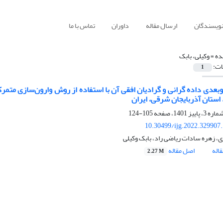
نویسندگان
ارسال مقاله
داوران
تماس با ما
ده =
وکیلی، بابک
ات:
1
‌بعدی داده گرانی و گرادیان افقی آن با استفاده از روش وارون‌سازی مت
 استان آذربایجان شرقی، ایران
105-124
10.30499/ijg.2022.329907
ی، زهره سادات ریاضی راد، بابک وکیلی
اله
اصل مقاله
2.27 M