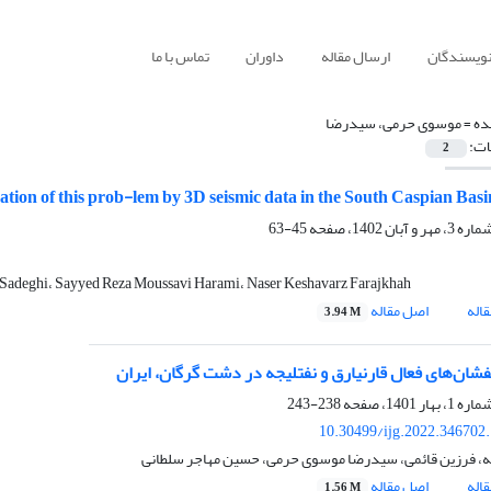
نویسندگان
ارسال مقاله
داوران
تماس با ما
ده =
موسوی حرمی، سیدرضا
ات:
2
ion of this prob-lem by 3D seismic data in the South Caspian Basin
45-63
Sadeghi، Sayyed Reza Moussavi Harami، Naser Keshavarz Farajkhah
اله
اصل مقاله
3.94 M
فشان‌های فعال قارنیارق و نفتلیجه در دشت گرگان، ایران
238-243
10.30499/ijg.2022.346702
ه، فرزین قائمی، سیدرضا موسوی حرمی، حسین مهاجر سلطانی
اله
اصل مقاله
1.56 M