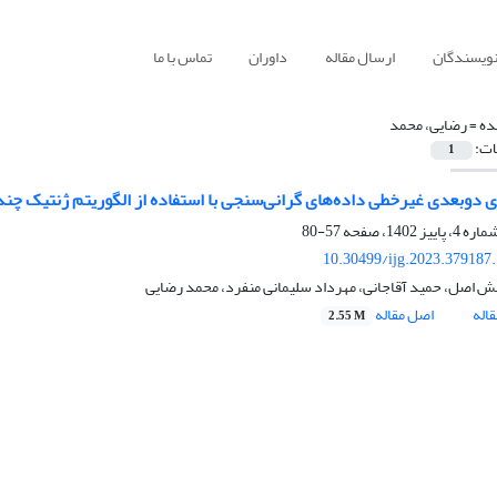
نویسندگان
ارسال مقاله
داوران
تماس با ما
ده =
رضایی، محمد
ات:
1
بعدی غیرخطی داده‌های گرانی‌سنجی با استفاده از الگوریتم ژنتیک چند‌هدفه NSGA-II و روش هیبریدی PSIS
57-80
10.30499/ijg.2023.379187
مش اصل، حمید آقاجانی، مهرداد سلیمانی منفرد، محمد رضایی
اله
اصل مقاله
2.55 M