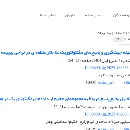
نویسندگان
ارسال مقاله
داوران
تماس با ما
ده =
ساجدی، مهرداد
ات:
2
ینه جهت‌گیری و پاسخ‌های مگنتوتلوریک ساختار منطقه‌ای در نواحی پیچیده 
137-154
10.30499/ijg.2025.483255
جدی، منصوره منتهایی
اله
اصل مقاله
6.94 M
تحلیل توابع پاسخ مربوط به مجموعه‌ای حجیم از داده‌های مگنتوتلوریک در م
31-52
10.30499/ijg.2023.402088
هایی، مهرداد ساجدی، الهام زارع، حکیم اسماعیلی اوغاز
اله
اصل مقاله
4.31 M