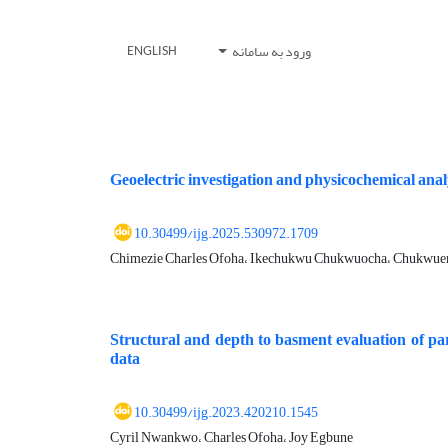
ورود به سامانه
ENGLISH
Geoelectric investigation and physicochemical analy
10.30499/ijg.2025.530972.1709
Chimezie Charles Ofoha، Ikechukwu Chukwuocha، Chukwue
Structural and depth to basment evaluation of pa
data
10.30499/ijg.2023.420210.1545
Cyril Nwankwo، Charles Ofoha، Joy Egbune