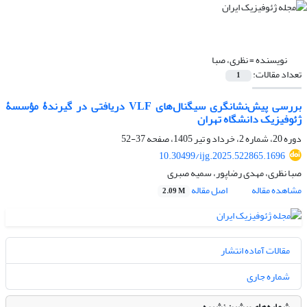
نویسنده =
نظری، صبا
تعداد مقالات:
1
بررسی پیش‌نشانگری سیگنال‌های VLF دریافتی در گیرندۀ مؤسسۀ
ژئوفیزیک دانشگاه تهران
دوره 20، شماره 2، خرداد و تیر 1405، صفحه
37-52
10.30499/ijg.2025.522865.1696
صبا نظری، مهدی رضاپور، سمیه صبری
مشاهده مقاله
اصل مقاله
2.09 M
مقالات آماده انتشار
شماره جاری
شماره‌های پیشین نشریه