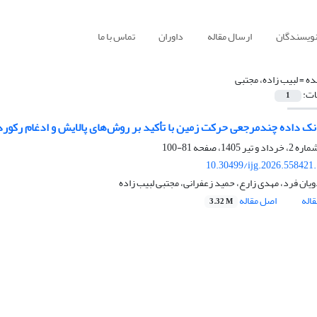
نویسندگان
ارسال مقاله
داوران
تماس با ما
ده =
لبیب زاده، مجتبی
ات:
1
ک داده چندمرجعی حرکت زمین با تأکید بر روش‌های پالایش و ادغام رکوردهای ا
81-100
10.30499/ijg.2026.558421
یان فرد، مهدی زارع، حمید زعفرانی، مجتبی لبیب زاده
اله
اصل مقاله
3.32 M