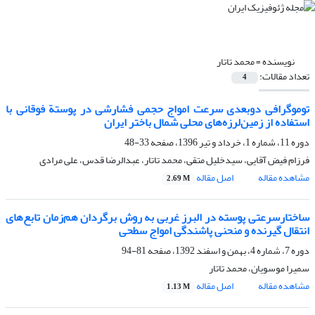
نویسنده =
محمد تاتار
تعداد مقالات:
4
توموگرافی دوبعدی سرعت امواج حجمی فشارشی در پوستة فوقانی با
استفاده از زمین‌لرزه‌های محلی شمال باختر ایران
دوره 11، شماره 1، خرداد و تیر 1396، صفحه
33-48
فرزام فیض آقایی، سیدخلیل متقی، محمد تاتار، عبدالرضا قدس، علی مرادی
مشاهده مقاله
اصل مقاله
2.69 M
ساختارسرعتی پوسته در البرز غربی به روش برگردان هم‌زمان تابع‌های
انتقال گیرنده و منحنی پاشندگی امواج سطحی
دوره 7، شماره 4، بهمن و اسفند 1392، صفحه
81-94
سمیرا موسویان، محمد تاتار
مشاهده مقاله
اصل مقاله
1.13 M