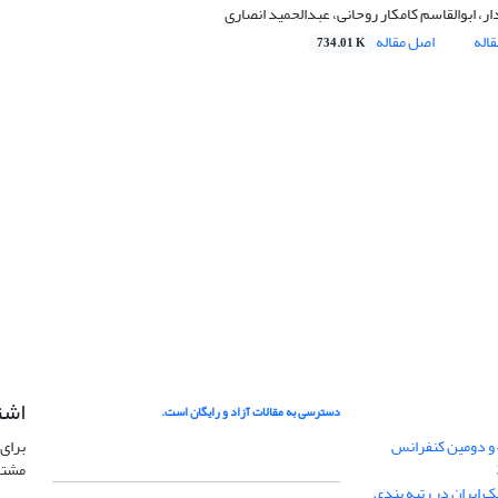
ر، ابوالقاسم کامکار روحانی، عبدالحمید انصاری
اله
اصل مقاله
734.01 K
اشت
دسترسی به مقالات آزاد و رایگان است.
 و دومین کنفرانس
برای 
مشتر
ژئوفیزیک ایران در رتبه بندی