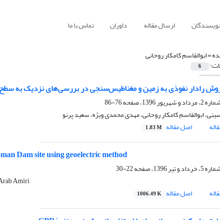
نویسندگان
ارسال مقاله
داوران
تماس با ما
ده =
ابوالقاسم کامکار روحانی
ات:
6
وش رادار نفوذی به زمین و مغناطیس‌سنجی در بررسی‌های نزدیک به سطح:
76-86
نی، ابوالقاسم کامکار روحانی، مهدی محمدی ویژه، سعید پرنو
اله
اصل مقاله
1.83 M
oman Dam site using geoelectric method
22-30
Arab Amiri
اله
اصل مقاله
1006.49 K