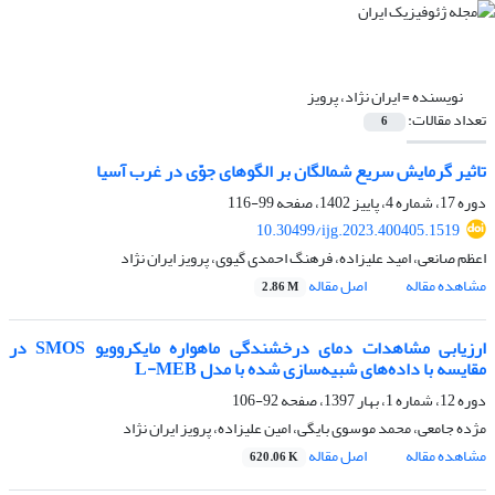
نویسنده =
ایران نژاد، پرویز
تعداد مقالات:
6
تاثیر گرمایش سریع شمالگان بر الگوهای جوّی در غرب آسیا
دوره 17، شماره 4، پاییز 1402، صفحه
99-116
10.30499/ijg.2023.400405.1519
اعظم صانعی، امید علیزاده، فرهنگ احمدی گیوی، پرویز ایران نژاد
مشاهده مقاله
اصل مقاله
2.86 M
ارزیابی مشاهدات دمای درخشندگی ماهواره مایکروویو SMOS در
مقایسه با داده‌های شبیه‌سازی شده با مدل L-MEB
دوره 12، شماره 1، بهار 1397، صفحه
92-106
مژده جامعی، محمد موسوی بایگی، امین علیزاده، پرویز ایران نژاد
مشاهده مقاله
اصل مقاله
620.06 K