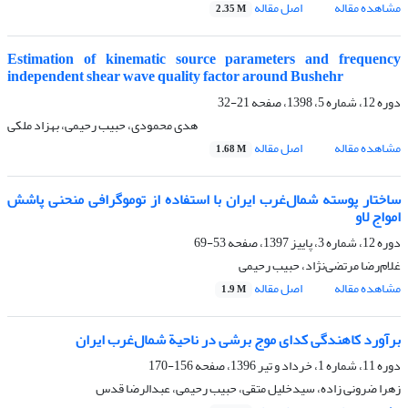
مشاهده مقاله
اصل مقاله
2.35 M
Estimation of kinematic source parameters and frequency
independent shear wave quality factor around Bushehr
دوره 12، شماره 5، 1398، صفحه
21-32
هدی محمودی، حبیب رحیمی، بهزاد ملکی
مشاهده مقاله
اصل مقاله
1.68 M
ساختار پوسته‌ شمال‌غرب ایران با استفاده از توموگرافی منحنی پاشش
امواج لاو
دوره 12، شماره 3، پاییز 1397، صفحه
53-69
غلام‌رضا مرتضی‌نژاد، حبیب رحیمی
مشاهده مقاله
اصل مقاله
1.9 M
برآورد کاهندگی کدای موج برشی در ناحیة شمال‌غرب ایران
دوره 11، شماره 1، خرداد و تیر 1396، صفحه
156-170
زهرا ضرونی زاده، سیدخلیل متقی، حبیب رحیمی، عبدالرضا قدس