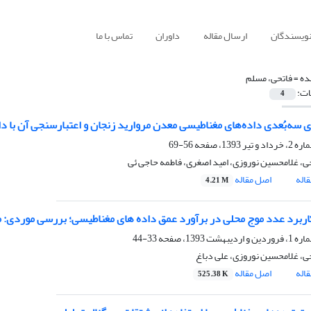
نویسندگان
ارسال مقاله
داوران
تماس با ما
ده =
فاتحی، مسلم
ات:
4
 سه‌بُعدی داده‌های مغناطیسی معدن مروارید زنجان و اعتبارسنجی آن با د
56-69
ی، غلامحسین نوروزی، امید اصغری، فاطمه حاجی ئی
اله
اصل مقاله
4.21 M
ربرد عدد موج محلی در برآورد عمق داده های مغناطیسی؛ بررسی موردی:
33-44
ی، غلامحسین نوروزی، علی دباغ
اله
اصل مقاله
525.38 K