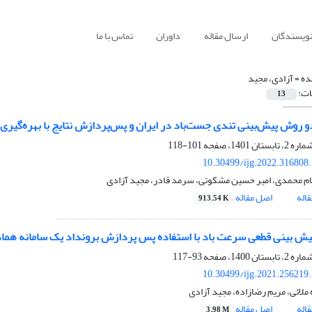
نویسندگان
ارسال مقاله
داوران
تماس با ما
ده =
آزادی، مجید
ات:
13
دو روش پیش‌بینی تندی جست‌باد در ایران و پس‌پردازش نتایج با بهره‌گی
101-118
10.30499/ijg.2022.316808
 محمدی، امیر حسین مشکوتی، سرمد قادر، مجید آزادی
اله
اصل مقاله
913.54 K
ش بینی قطعی سرعت باد با استفاده پس پردازش برونداد یک سامانه هما
93-117
10.30499/ijg.2021.256219
ملائی، مریم رضازاده، مجید آزادی
اله
اصل مقاله
3.98 M