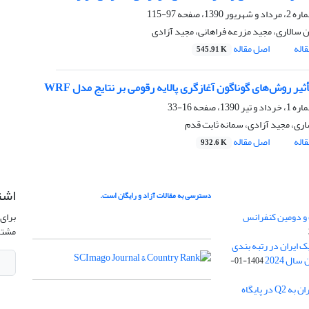
97-115
 سالاری، مجید مزرعه فراهانی، مجید آزادی
اله
اصل مقاله
545.91 K
یر روش‌های گوناگون آغازگری پالایه رقومی بر نتایج مدل‌ WRF
16-33
ری، مجید آزادی، سمانه ثابت قدم
اله
اصل مقاله
932.6 K
اشت
دسترسی به مقالات آزاد و رایگان است.
 و دومین کنفرانس
برای 
مشتر
ژئوفیزیک ایران در رتبه بندی
1404-01-
ارتقا رنک مجله ژئوفیزیک ایران به Q2 در پایگاه