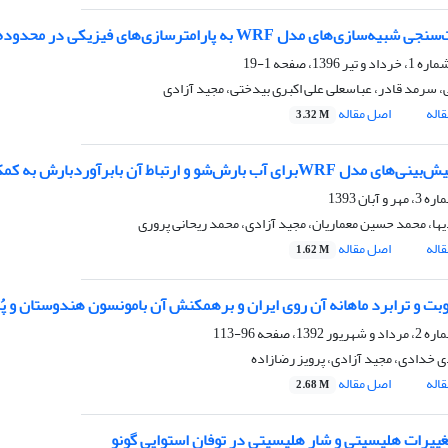
دل WRF به پارامترسازی‌های فیزیکی در محدوده خلیج فارس و دریای عمان در زمان مونسون تابستانی
1-19
ی، سرمد قادر، عباسعلی علی اکبری بیدختی، مجید آزادی
اله
اصل مقاله
3.32 M
ی آب بارش‌شو و ارتباط آن بابرآوردبارش به کمک داده‌های رادار تهران
یها، محمد حسین معماریان، مجید آزادی، محمد ریحانی پروری
اله
اصل مقاله
1.62 M
وبت و ترابرد ماهانه آن روی ایران و برهمکنش آن بامونسون هندوستان و پُرا
96-113
 خدادی، مجید آزادی، پرویز رضازاده
اله
اصل مقاله
2.68 M
ییرات هلیسیتی و شار هلیسیتی در توفان استوایی گونو