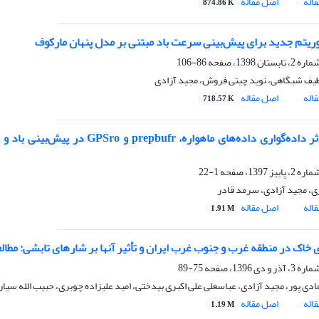
اله
اصل مقاله
874.86 K
گوریتم جدید برای پیش‌بینی سرعت باد مبتنی بر مدل پنهان مارکوف
86-106
طیف شبگاهی، نوید چینی فروش، مجید آزادی
اله
اصل مقاله
718.57 K
1-22
ی، مجید آزادی، سرمد قادر
اله
اصل مقاله
1.91 M
‌ خاک در منطقه غرب و جنوب غرب ایران و تأثیر آنها بر شار‌های تابشی: مطا
75-89
دی پور، مجید آزادی، عباسعلی علی اکبری بیدختی، امید علیزاده چوبری، حبیب الله سیار
اله
اصل مقاله
1.19 M