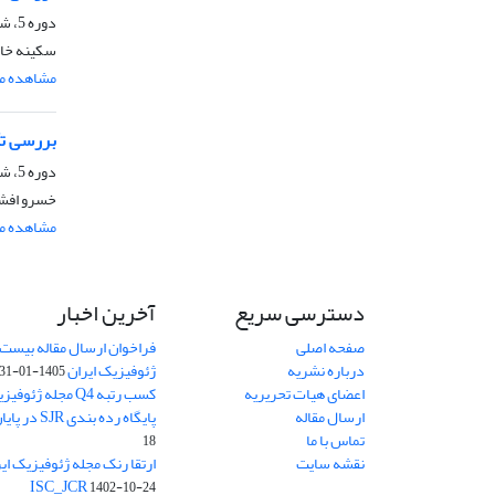
دوره 5، شماره 2، مرداد و شهریور 1390، صفحه
سکینه خان
مشاهده مق
بررسی تأث
دوره 5، شماره 1، خرداد و تیر 1390، صفحه
خسرو افشا
مشاهده مق
دسترسی سریع
آخرین اخبار
صفحه اصلی
فراخوان ارسال مقاله بیست
درباره نشریه
ژئوفیزیک ایران
1405-01-31
اعضای هیات تحریریه
کسب رتبه Q4 مجله 
ارسال مقاله
پایگاه رده بندی SJR در پایان سال 2024
تماس با ما
18
نقشه سایت
ISC_JCR
1402-10-24