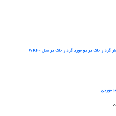
بررسی اثر داده‌گواری داده‌های ماهواره، prepbufr و GPSro در پیش‌بینی باد و بار گرد و خاک در دو مورد گرد و خاک در مدل WRF-
لعه موردی
ی