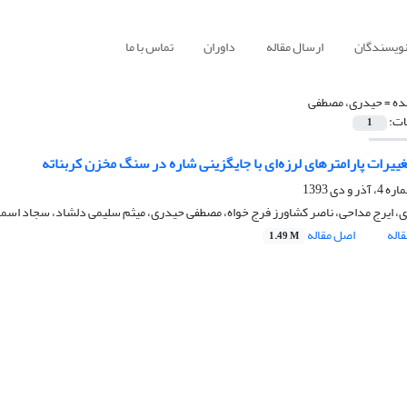
نویسندگان
ارسال مقاله
داوران
تماس با ما
ده =
حیدری، مصطفی
ات:
1
غییرات پارامترهای لرزه‌‌ای با جایگزینی شاره‌‌ در سنگ مخزن کربناته
ی، ایرج مداحی، ناصر کشاورز فرج خواه، مصطفی حیدری، میثم سلیمی دلشاد، سجاد اسماع
اله
اصل مقاله
1.49 M