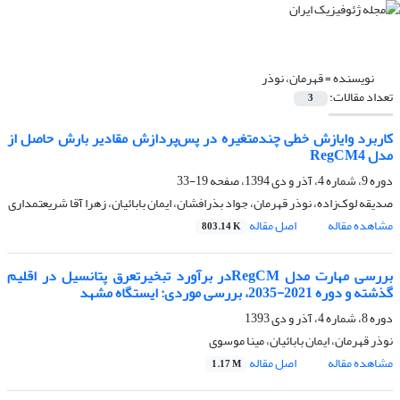
نویسنده =
قهرمان، نوذر
تعداد مقالات:
3
کاربرد وایازش خطی چندمتغیره در پس‌پردازش مقادیر بارش حاصل از
مدل RegCM4
دوره 9، شماره 4، آذر و دی 1394، صفحه
19-33
صدیقه لوک‌زاده، نوذر قهرمان، جواد بذرافشان، ایمان بابائیان، زهرا آقا شریعتمداری
مشاهده مقاله
اصل مقاله
803.14 K
بررسی مهارت مدل RegCMدر برآورد تبخیرتعرق پتانسیل در اقلیم
گذشته و دوره 2021-2035، بررسی موردی: ایستگاه مشهد
دوره 8، شماره 4، آذر و دی 1393
نوذر قهرمان، ایمان بابائیان، مینا موسوی
مشاهده مقاله
اصل مقاله
1.17 M