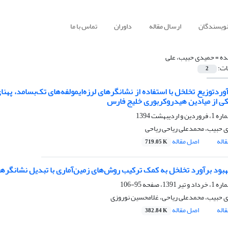
نویسندگان
ارسال مقاله
داوران
تماس با ما
ده =
حمیدی حبیب، علی
ات:
2
کی از میادین هیدروکربوری خلیج فارس
 حبیب، محمدعلی ریاحی ریاحی
اله
اصل مقاله
719.05 K
بود برآورد تخلخل به کمک ترکیب روش‌‌های زمین‌‌آماری با تبدیل نشانگر‌‌ه
95-106
 حبیب، محمدعلی ریاحی، غلامحسین نوروزی
اله
اصل مقاله
382.84 K