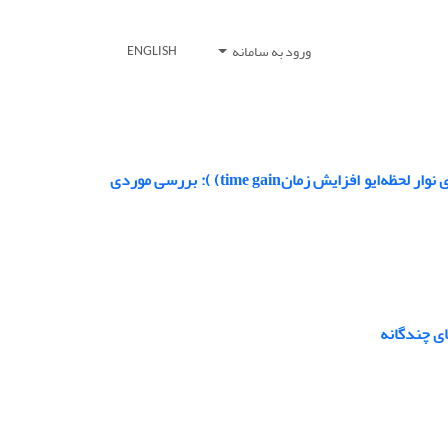
ورود به سامانه
ENGLISH
بهبود برآوردتوزیع تخلخل با استفاده از نشانگرهای لرزه‌ایمولفه‌های تک‌‌بسامد،‌ پهنای نوار لحظه‌ایو افزایش زمانtime gain) ): بررسی موردی
ای چندگانه