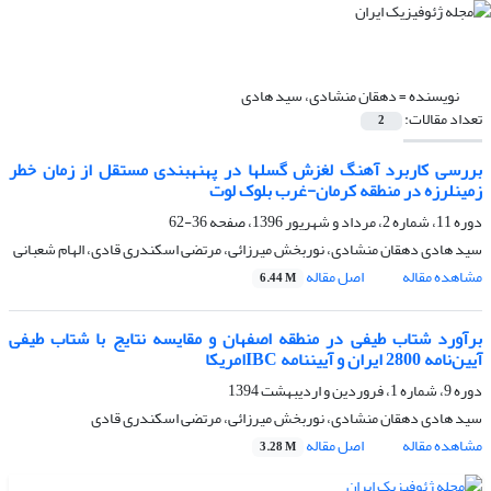
نویسنده =
دهقان منشادی، سید هادی
تعداد مقالات:
2
بررسی کاربرد آهنگ لغزش گسل‏ها در پهنه‏بندی مستقل از زمان خطر
زمین‏لرزه در منطقه کرمان-غرب بلوک لوت
دوره 11، شماره 2، مرداد و شهریور 1396، صفحه
36-62
سید هادی دهقان منشادی، نوربخش میرزائی، مرتضی اسکندری قادی، الهام شعبانی
مشاهده مقاله
اصل مقاله
6.44 M
برآورد شتاب طیفی در منطقه اصفهان و مقایسه نتایج با شتاب طیفی
آیین‌نامه 2800 ایران و آیین‏نامه IBCامریکا
دوره 9، شماره 1، فروردین و اردیبهشت 1394
سید هادی دهقان منشادی، نوربخش میرزائی، مرتضی اسکندری قادی
مشاهده مقاله
اصل مقاله
3.28 M