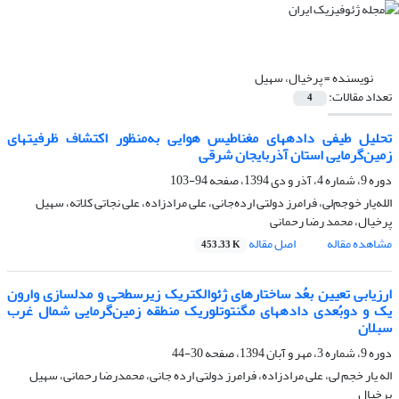
نویسنده =
پرخیال، سهیل
تعداد مقالات:
4
تحلیل­ طیفی داده­های مغناطیس هوایی به‌منظور اکتشاف ظرفیت­های
زمین‌گرمایی استان آذربایجان شرقی
دوره 9، شماره 4، آذر و دی 1394، صفحه
94-103
الله‌یار خوجم‌لی، فرامرز دولتی ارده‌جانی، علی مرادزاده، علی نجاتی کلاته، سهیل
پرخیال، محمد رضا رحمانی
مشاهده مقاله
اصل مقاله
453.33 K
ارزیابی تعیین بعُد ساختار­های ژئوالکتریک زیرسطحی و مدل­سازی وارون
یک و دوبُعدی داده­های مگنتوتلوریک منطقه زمین‌گرمایی شمال غرب
سبلان
دوره 9، شماره 3، مهر و آبان 1394، صفحه
30-44
اله یار خجم لی، علی مرادزاده، فرامرز دولتی ارده جانی، محمدرضا رحمانی، سهیل
پرخیال