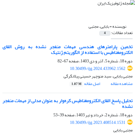
نویسنده =
بابایی، مجتبی
تعداد مقالات:
4
تخمین پارامترهای هندسی مهمات منفجر نشده به روش القای
الکترومغناطیس با استفاده از الگوریتم ژنتیک
دوره 18، شماره 5، آذر و دی 1403، صفحه
67-82
10.30499/ijg.2024.433962.1562
مجتبی بابایی، سید منوچهر حسینی پیلانگرگی
مشاهده مقاله
اصل مقاله
1.07 M
تحلیل پاسخ القای الکترومغناطیس کره‌وار به عنوان مدلی از مهمات منفجر
نشده
دوره 18، شماره 2، خرداد و تیر 1403، صفحه
39-53
10.30499/ijg.2023.408514.1531
مجتبی بابایی