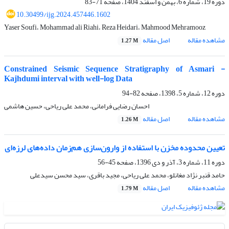
دوره 19، شماره 6، بهمن و اسفند 1404، صفحه
71-83
10.30499/ijg.2024.457446.1602
Yaser Soufi، Mohammad ali Riahi، Reza Heidari، Mahmood Mehramooz
مشاهده مقاله
اصل مقاله
1.27 M
Constrained Seismic Sequence Stratigraphy of Asmari -
Kajhdumi interval with well-log Data
دوره 12، شماره 5، 1398، صفحه
82-94
احسان رضایی فرامانی، محمد علی ریاحی، حسین هاشمی
مشاهده مقاله
اصل مقاله
1.26 M
تعیین محدوده مخزن با استفاده از وارون‌سازی هم‌زمان داده‌های لرزه‌ای
دوره 11، شماره 3، آذر و دی 1396، صفحه
45-56
حامد قنبر نژاد مغانلو، محمد علی ریاحی، مجید باقری، سید محسن سیدعلی
مشاهده مقاله
اصل مقاله
1.79 M