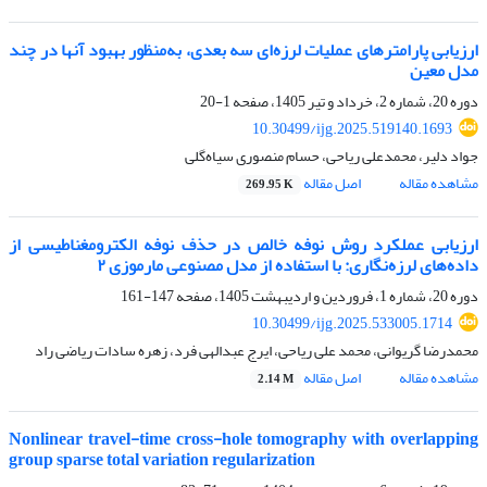
ارزیابی پارامتر‌های عملیات لرزه‌ای سه بعدی، به‌منظور بهبود آنها در چند
مدل معین
دوره 20، شماره 2، خرداد و تیر 1405، صفحه
1-20
10.30499/ijg.2025.519140.1693
جواد دلیر، محمدعلی ریاحی، حسام منصوری سیاه‌گلی
مشاهده مقاله
اصل مقاله
269.95 K
ارزیابی عملکرد روش نوفه خالص در حذف نوفه الکترومغناطیسی از
داده‌های لرزه‌نگاری: با استفاده از مدل مصنوعی مارموزی ۲
دوره 20، شماره 1، فروردین و اردیبهشت 1405، صفحه
147-161
10.30499/ijg.2025.533005.1714
محمدرضا گریوانی، محمد علی ریاحی، ایرج عبدالهی فرد، زهره سادات ریاضی راد
مشاهده مقاله
اصل مقاله
2.14 M
Nonlinear travel-time cross-hole tomography with overlapping
group sparse total variation regularization