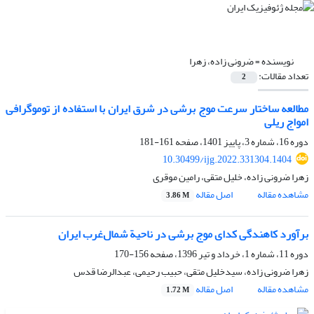
نویسنده =
ضرونی زاده، زهرا
تعداد مقالات:
2
مطالعه ساختار سرعت موج برشی در شرق ایران با استفاده از توموگرافی
امواج ریلی
دوره 16، شماره 3، پاییز 1401، صفحه
161-181
10.30499/ijg.2022.331304.1404
زهرا ضرونی زاده، خلیل متقی، رامین موقری
مشاهده مقاله
اصل مقاله
3.86 M
برآورد کاهندگی کدای موج برشی در ناحیة شمال‌غرب ایران
دوره 11، شماره 1، خرداد و تیر 1396، صفحه
156-170
زهرا ضرونی زاده، سیدخلیل متقی، حبیب رحیمی، عبدالرضا قدس
مشاهده مقاله
اصل مقاله
1.72 M