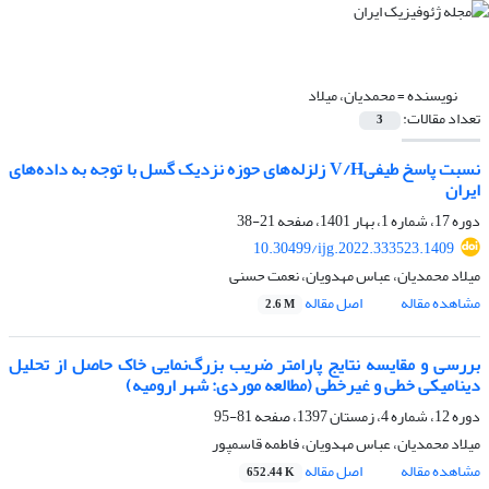
نویسنده =
محمدیان، میلاد
تعداد مقالات:
3
نسبت پاسخ طیفیV/H زلزله‌های حوزه نزدیک گسل با توجه به داده‌های
ایران
دوره 17، شماره 1، بهار 1401، صفحه
21-38
10.30499/ijg.2022.333523.1409
میلاد محمدیان، عباس مهدویان، نعمت حسنی
مشاهده مقاله
اصل مقاله
2.6 M
بررسی و مقایسه نتایج پارامتر ضریب بزرگ‌نمایی خاک حاصل از تحلیل
دینامیکی خطی و غیرخطی (مطالعه موردی: شهر ارومیه)
دوره 12، شماره 4، زمستان 1397، صفحه
81-95
میلاد محمدیان، عباس مهدویان، فاطمه قاسمپور
مشاهده مقاله
اصل مقاله
652.44 K