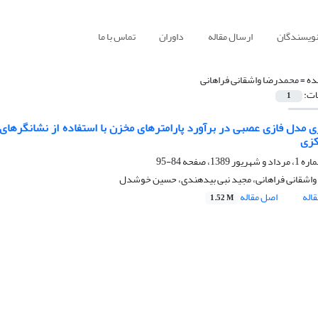
نویسندگان
ارسال مقاله
داوران
تماس با ما
ده =
محمدرضا واشقانی فراهانی
ات:
1
ری مدل فازی عصبی در برآورد پارامترهای مخزن با استفاده از نشانگرها
کزی
84-95
اشقانی فراهانی، مجید نبی بیدهندی، حسین خوشدل
اله
اصل مقاله
1.52 M