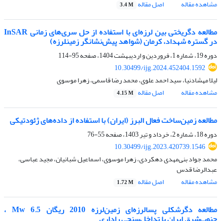
مشاهده مقاله
اصل مقاله
3.4 M
مطالعه دگریختی بین لرزه‌ای با استفاده از حل سری‌های زمانی InSAR
در گستره شهداد، کرمان (شواهد پیش‌نشانگر زمینلرزه)
دوره 19، شماره 1، فروردین و اردیبهشت 1404، صفحه
95-114
10.30499/ijg.2024.452404.1592
لیلا مهشادنیا، سید احمد علوی، محمد رضا قاسمی، زهرا موسوی
مشاهده مقاله
اصل مقاله
4.15 M
مطالعه زمین‌ساخت فعال البرز (ایران) با استفاده از داده‌های ژئودتیکی
دوره 18، شماره 2، خرداد و تیر 1403، صفحه
55-76
10.30499/ijg.2023.420739.1546
محمد جواد بنی‌مهدی دهکردی، زهرا موسوی، اسماعیل شبانیان، مجید عباسی،
عبدالرضا قدس
مشاهده مقاله
اصل مقاله
1.72 M
مطالعه دگرشکلی پسالرزه‌ای زمین‌لرزه 2010 ریگان 6.5 Mw ،
جنوب‌شرق ایران با تداخل‌سنجی راداری