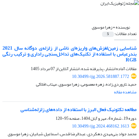
نویسنده =
زهرا موسوی
تعداد مقالات:
5
شناسایی زمین‌لغزش‌های واریزه‌ای ناشی از زلزله‌ی دوگانه سال 2021
بندرعباس با استفاده از تکنیک‌های تداخل‌سنجی راداری و ترکیب رنگی
RGB
مقالات آماده انتشار، پذیرفته شده، انتشار آنلاین از
07 مرداد 1405
10.30499/ijg.2026.581887.1772
حمید تاروردی زاده، زهره معصومی، زهرا موسوی، مهتاب افلاکی
مشاهده مقاله
مطالعه تکتونیک فعال البرز با استفاده از داده‌های زلزله‌شناسی
دوره 19، شماره 4، مهر و آبان 1404، صفحه
95-120
10.30499/ijg.2024.468162.1613
محمد جواد بنی‌مهدی دهکردی، عبدالرضا قدس، اسماعیل شبانیان، زهرا موسوی