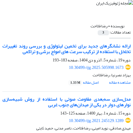
نویسنده =
رضا فلاحت
تعداد مقالات:
3
ارائه نشانگرهای جدید برای تخمین لیتولوژی و بررسی روند تغییرات
تخلخل با استفاده از ترکیب سرعت های امواج برشی و تراکمی
دوره 19، شماره 5، آذر و دی 1404، صفحه
183-193
10.30499/ijg.2025.505998.1673
بهزاد نصرنیا، رضا فلاحت
مشاهده مقاله
اصل مقاله
1.33 M
مدل‌سازی سه‌بعدی مقاومت صوتی با استفاده از روش شبیه‌سازی
نوارهای دوار در یکی از میدان‌های جنوب غربی
دوره 15، شماره 1، بهار 1400، صفحه
125-143
10.30499/ijg.2021.245129.1289
مهدی صادقی، نوید امینی، رضا فلاحت، ناصر مدنی، حمید ثابتی