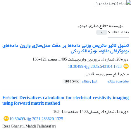
نویسنده =
فلاح صفری، مهدی
تعداد مقالات:
2
تحلیل تاثیر ماتریس وزنی داده‌ها بر دقت مدل‌سازی وارون‌ داده‌های
توموگرافی مقاومت‌ویژه الکتریکی
دوره 20، شماره 1، فروردین و اردیبهشت 1405، صفحه
121-136
10.30499/ijg.2025.543104.1723
مهدی فلاح صفری، رضا قناتی
مشاهده مقاله
اصل مقاله
1010.54 K
Fréchet Derivatives calculation for electrical resistivity imaging
using forward matrix method
دوره 15، شماره 4، زمستان 1400، صفحه
153-163
10.30499/ijg.2021.283620.1325
Reza Ghanati، Mahdi Fallahsafari