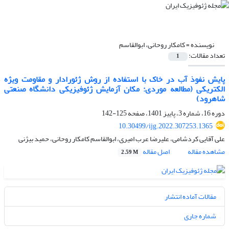
نویسنده =
کامکار روحانی، ابوالقاسم
تعداد مقالات:
1
پایش نفوذ آب در خاک با استفاده از روش ژئورادار و مقاومت ویژه
الکتریکی (مطالعه موردی: مکان آزمایش ژئوفیزیکی دانشگاه صنعتی
شاهرود)
دوره 16، شماره 3، پاییز 1401، صفحه
125-142
10.30499/ijg.2022.307253.1365
علی آقایی کردشامی، علیرضا عرب امیری، ابوالقاسم کامکار روحانی، حمید بیژنی
مشاهده مقاله
اصل مقاله
2.59 M
مقالات آماده انتشار
شماره جاری