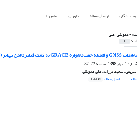
نویسندگان
ارسال مقاله
داوران
تماس با ما
ده =
عموتقی، علی
ات:
1
ن بی‌اثر (مطالعه موردی: بازیابی میدان گرانش شبیه‌سازی‌شده)
72-87
ریفی، سعید فرزانه، علی عموتقی
اله
اصل مقاله
1.44 M