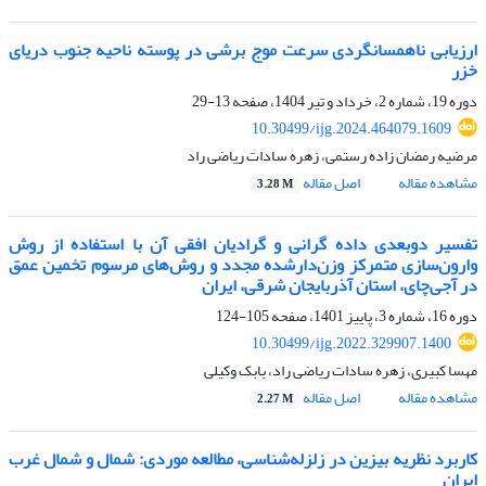
ارزیابی ناهمسانگردی سرعت موج برشی در پوسته ناحیه جنوب دریای
خزر
دوره 19، شماره 2، خرداد و تیر 1404، صفحه
13-29
10.30499/ijg.2024.464079.1609
مرضیه رمضان زاده رستمی، زهره سادات ریاضی راد
مشاهده مقاله
اصل مقاله
3.28 M
تفسیر دو‌بعدی داده گرانی و گرادیان افقی آن با استفاده از روش
وارون‌سازی متمرکز وزن‌دارشده مجدد و روش‌های مرسوم تخمین عمق
در آجی‌چای، استان آذربایجان شرقی، ایران
دوره 16، شماره 3، پاییز 1401، صفحه
105-124
10.30499/ijg.2022.329907.1400
مهسا کبیری، زهره سادات ریاضی راد، بابک وکیلی
مشاهده مقاله
اصل مقاله
2.27 M
کاربرد نظریه بیزین در زلزله‌شناسی، مطالعه موردی: شمال و شمال غرب
ایران