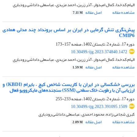
الهام کدخدا، کمال امیدوار، آذر زرین، احمد مزیدی، عباسعلی داداشی رودباری
مشاهده مقاله
اصل مقاله
7.11 M
پیش‌نگری تنش گرمایی در ایران بر اساس برونداد چند مدلی همادی
CMIP6
دوره 17، شماره 2، تابستان 1402، صفحه
157-173
10.30499/ijg.2023.374840.1472
الهام کدخدا، کمال امیدوار، آذر زرین، احمد مزیدی، عباسعلی داداشی رودباری
مشاهده مقاله
اصل مقاله
1.59 M
بررسی خشکسالی در ایران با کاربست شاخص کیچ – بایرام (KBDI) و
ارزیابی آن با رطوبت خاک سطحی (SSM) سنجنده‌های مایکروویو فعال
دوره 17، شماره 2، تابستان 1402، صفحه
233-255
10.30499/ijg.2023.391095.1509
کبری شجاعی زاده، محمود احمدی، عباسعلی داداشی رودباری
مشاهده مقاله
اصل مقاله
2.09 M