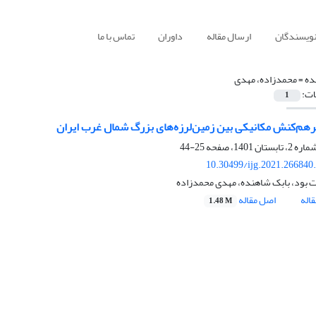
نویسندگان
ارسال مقاله
داوران
تماس با ما
ده =
محمدزاده، مهدی
ات:
1
هم‌کنش مکانیکی بین زمین‌لرزه‌های بزرگ شمال غرب ایران
25-44
10.30499/ijg.2021.266840
 بود، بابک شاهنده، مهدی محمدزاده
اله
اصل مقاله
1.48 M