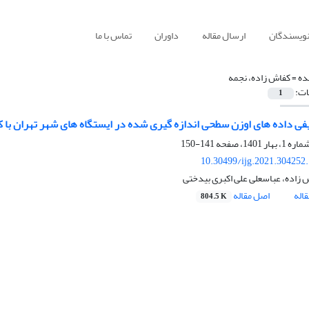
نویسندگان
ارسال مقاله
داوران
تماس با ما
ده =
کفاش زاده، نجمه
ات:
1
فی داده های اوزن سطحی اندازه گیری شده در ایستگاه های شهر تهران با ک
141-150
10.30499/ijg.2021.304252
 زاده، عباسعلی علی اکبری بیدختی
اله
اصل مقاله
804.5 K