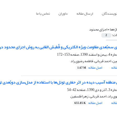
نویسندگان
ارسال مقاله
داوران
تماس با ما
ژه‌ها =
اجزای محدود
ات:
2
 سه‌بُعدی مقاومت ویژه الکتریکی و قُطبش القایی به روش اجزای محدود د
153-172
ین، احمد قربانی، فاطمه رضوی راد
اله
اصل مقاله
1.67 M
منطقه آسیب دیده در اثر حفاری تونل‌‌ها با استفاده از مدل‌‌سازی دوبُعدی 
42-54
ی راد، احمد قربانی، زهرا فلسفین
اله
اصل مقاله
655.85 K