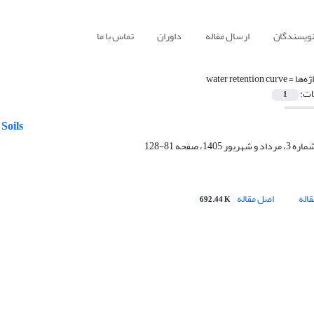
نویسندگان
ارسال مقاله
داوران
تماس با ما
ژه‌ها =
water retention curve
ات:
1
Soils
81-128
اله
اصل مقاله
692.44 K