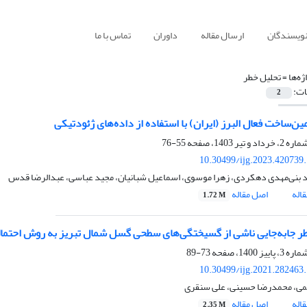
نویسندگان
ارسال مقاله
داوران
تماس با ما
ژه‌ها =
تحلیل خطر
ات:
2
ین‌ساخت فعال البرز (ایران) با استفاده از داده‌های ژئودتیکی
55-76
10.30499/ijg.2023.420739
 بنی‌مهدی دهکردی، زهرا موسوی، اسماعیل شبانیان، مجید عباسی، عبدالرضا قدس
اله
اصل مقاله
1.72 M
طر جابه‌جایی ناشی از گسیختگی‌های سطحی گسل شمال تبریز به روش احتمال
73-89
10.30499/ijg.2021.282463
می، محمدرضا حسینی، علی سنقری
اله
اصل مقاله
2.35 M