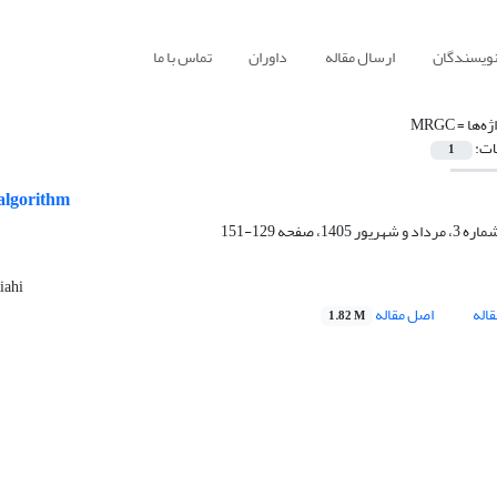
نویسندگان
ارسال مقاله
داوران
تماس با ما
ژه‌ها =
MRGC
ات:
1
 algorithm
129-151
iahi
اله
اصل مقاله
1.82 M