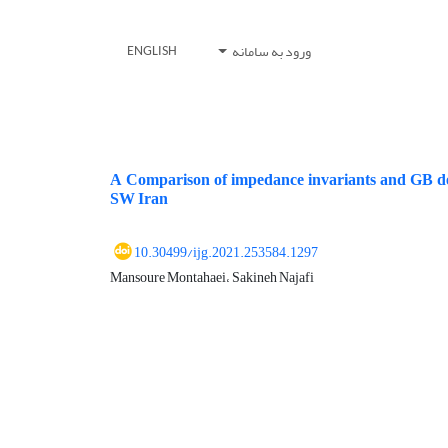
ورود به سامانه
ENGLISH
A Comparison of impedance invariants and GB dec
SW Iran
10.30499/ijg.2021.253584.1297
Mansoure Montahaei، Sakineh Najafi