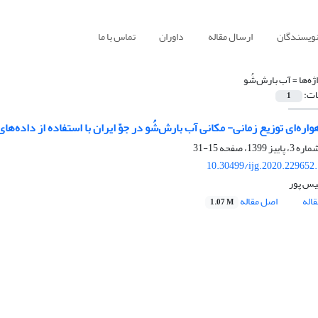
نویسندگان
ارسال مقاله
داوران
تماس با ما
ژه‌ها =
آب بارش‌شُو
ات:
1
ره‌ای توزیع زمانی- مکانی آب بارش‌شُو در جوّ ایران با استفاده از داده‌های qua/AIRS
15-31
10.30499/ijg.2020.229652
یس پور
اله
اصل مقاله
1.07 M