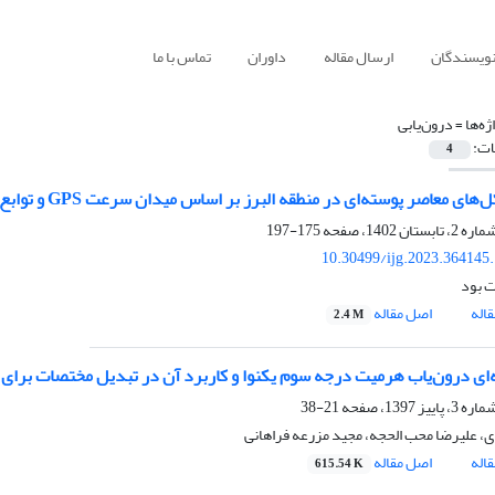
نویسندگان
ارسال مقاله
داوران
تماس با ما
ژه‌ها =
درون‌یابی
ات:
4
ای معاصر پوسته‌ای در منطقه البرز بر اساس میدان سرعت GPS و توابع اسپلاین
175-197
10.30499/ijg.2023.364145
 بود
اله
اصل مقاله
2.4 M
ای درون‌یاب هرمیت درجه سوم یکنوا و کاربرد آن در تبدیل مختصات برای
21-38
، علیرضا محب الحجه، مجید مزرعه فراهانی
اله
اصل مقاله
615.54 K