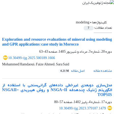
کلیدواژه‌ها =
modeling
تعداد مقالات:
7
Exploration and resource evaluations of mineral using modeling
and GPR applications: case study in Morocco
دوره 20، شماره 3، مرداد و شهریور 1405، صفحه
43-63
10.30499/ijg.2025.500189.1666
Mohammed Hamdaoui، Faize Ahmed، Sara Said
مشاهده مقاله
اصل مقاله
4.21 M
مدل‌سازی دوبعدی غیرخطی داده‌های گرانی‌سنجی با استفاده از
الگوریتم ژنتیک چند‌هدفه NSGA-II و روش هیبریدی NSGAII-
TOPSIS
دوره 17، شماره 4، پاییز 1402، صفحه
57-80
10.30499/ijg.2023.379187.1479