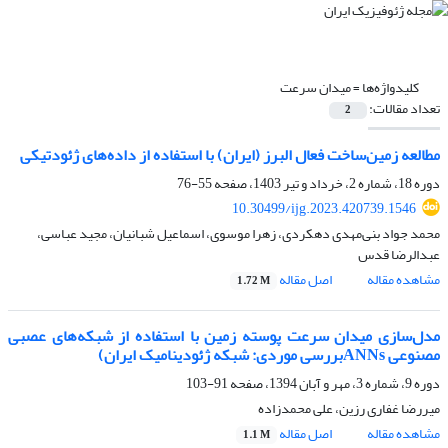
کلیدواژه‌ها =
میدان سرعت
تعداد مقالات:
2
مطالعه زمین‌ساخت فعال البرز (ایران) با استفاده از داده‌های ژئودتیکی
دوره 18، شماره 2، خرداد و تیر 1403، صفحه
55-76
10.30499/ijg.2023.420739.1546
محمد جواد بنی‌مهدی دهکردی، زهرا موسوی، اسماعیل شبانیان، مجید عباسی،
عبدالرضا قدس
مشاهده مقاله
اصل مقاله
1.72 M
مدل‌سازی میدان سرعت پوسته زمین با استفاده از شبکه‌‌های عصبی
مصنوعی ANNsبررسی موردی: شبکه ژئودینامیک ایران)
دوره 9، شماره 3، مهر و آبان 1394، صفحه
91-103
میررضا غفاری رزین، علی محمدزاده
مشاهده مقاله
اصل مقاله
1.1 M