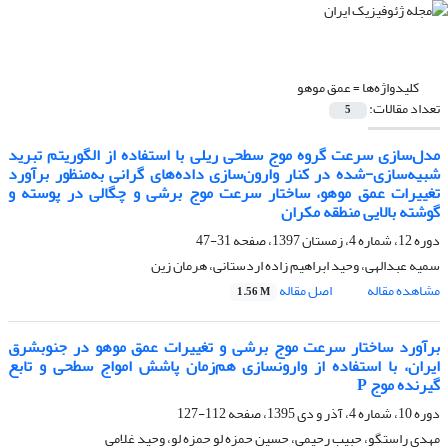
کلیدواژه‌ها =
عمق موهو
تعداد مقالات:
5
مدل‌‌سازی سرعت گروه موج سطحی ریلی با استفاده از الگوریتم تبرید
شبیه‌سازی-شده در کنار وارون‌سازی داده‌های گرانی به‌منظور برآورد
تغییرات عمق موهو، ساختار سرعت موج برشی و چگالی در پوسته و
گوشته بالایی منطقه مکران
دوره 12، شماره 4، زمستان 1397، صفحه
31-47
سمیه عبدالهی، وحید ابراهیم زاده اردستانی، هرمان زین
مشاهده مقاله
اصل مقاله
1.56 M
برآورد ساختار سرعت موج برشی و تغییرات عمق موهو در جنوب‏شرق
ایران، با استفاده از وارون‏سازی هم‌زمان پاشش امواج سطحی و تابع
گیرنده موج P
دوره 10، شماره 4، آذر و دی 1395، صفحه
112-127
مهدی راستگو، حبیب رحیمی، حسین حمزه ‏لو حمزه ‏لو، وحید غلامی