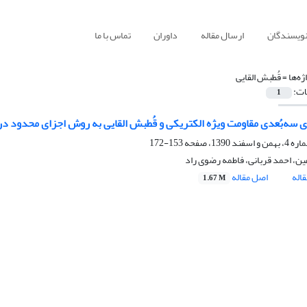
نویسندگان
ارسال مقاله
داوران
تماس با ما
ژه‌ها =
قُطبش القایی
ات:
1
 سه‌بُعدی مقاومت ویژه الکتریکی و قُطبش القایی به روش اجزای محدود د
153-172
ین، احمد قربانی، فاطمه رضوی راد
اله
اصل مقاله
1.67 M