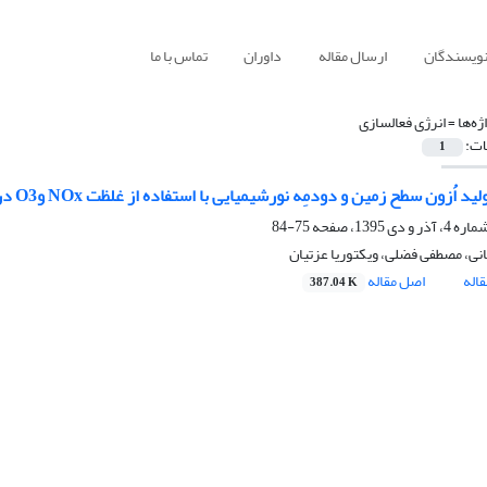
نویسندگان
ارسال مقاله
داوران
تماس با ما
ژه‌ها =
انرژی فعال­سازی
ات:
1
د اُزون سطح زمین و دودمِه نورشیمیایی با استفاده از غلظت NOx وO3 در اصفهان
75-84
انی، مصطفی فضلی، ویکتوریا عزتیان
اله
اصل مقاله
387.04 K