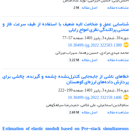
احسن لیثی، حسین خیرالهی، نوید شادمنامن
مشاهده مقاله
اصل مقاله
2 M
شناسایی عمق و ضخامت لایه ضعیف با استفاده از طیف سرعت فاز و
منحنی پراکندگی نظری امواج رایلی
دوره 16، شماره 3، پاییز 1401، صفحه
57-77
10.30499/ijg.2022.322583.1389
محمد مهدی مرادی، حسین رهنما، سهراب میراثی
مشاهده مقاله
اصل مقاله
3.22 M
خطاهای ناشی از جابه‌جایی کنترل‌نشده چشمه و گیرنده، چالشی برای
پردازش داده‌های لرزه‌ای کوهستان
دوره 16، شماره 3، پاییز 1401، صفحه
199-222
10.30499/ijg.2022.332159.1406
سام الدین اسماعیلی، علی غلامی، حمیدرضا سیاهکوهی
مشاهده مقاله
اصل مقاله
2.69 M
Estimation of elastic moduli based on Pre-stack simultaneous