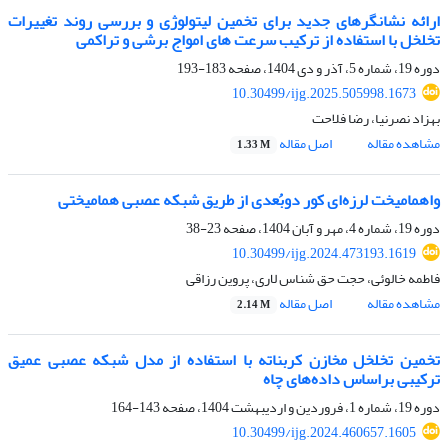
ارائه نشانگرهای جدید برای تخمین لیتولوژی و بررسی روند تغییرات
تخلخل با استفاده از ترکیب سرعت های امواج برشی و تراکمی
دوره 19، شماره 5، آذر و دی 1404، صفحه
183-193
10.30499/ijg.2025.505998.1673
بهزاد نصرنیا، رضا فلاحت
مشاهده مقاله
اصل مقاله
1.33 M
واهمامیخت لرزه‌ای کور دوبُعدی از طریق شبکه عصبی همامیختی
دوره 19، شماره 4، مهر و آبان 1404، صفحه
23-38
10.30499/ijg.2024.473193.1619
فاطمه خالوئی، حجت حق شناس لاری، پروین رزاقی
مشاهده مقاله
اصل مقاله
2.14 M
تخمین تخلخل مخازن کربناته با استفاده از مدل شبکه عصبی عمیق
ترکیبی بر‌اساس داده‌های چاه
دوره 19، شماره 1، فروردین و اردیبهشت 1404، صفحه
143-164
10.30499/ijg.2024.460657.1605