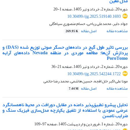
مدل معین
دوره 20، شماره 2، خرداد و تیر 1405، صفحه
1-20
10.30499/ijg.2025.519140.1693
جواد دلیر، محمدعلی ریاحی، حسام منصوری سیاه‌گلی
مشاهده مقاله
اصل مقاله
269.95 K
بررسی تاثیر طول گیج در داده‌های حسگر صوتی توزیع شده (DAS) و
پردازش آن‌ها: مطالعه‌ موردی در منطقه Nevada داده‌های آرایه
PoroTomo
دوره 20، شماره 2، خرداد و تیر 1405، صفحه
21-36
10.30499/ijg.2025.542244.1722
مونا علی اکبر خان افجه، حسین هاشمی، محمد رضا حاتمی
مشاهده مقاله
اصل مقاله
7.44 M
تحلیل پیشرو تطبیق‌پذیر دامنه در مقابل دورافت در محیط ناهمسانگرد
عرضی عمودی با استفاده از تلفیق یکپارچه مدل‌سازی فیزیک سنگ و
ضرایب تامسن
دوره 20، شماره 1، فروردین و اردیبهشت 1405، صفحه
97-109