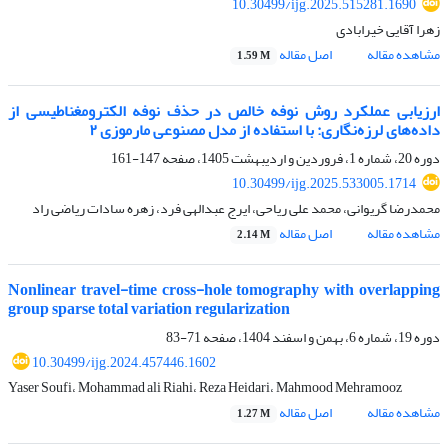
10.30499/ijg.2025.515281.1690
زهرا آقایی خیرابادی
مشاهده مقاله
اصل مقاله
1.59 M
ارزیابی عملکرد روش نوفه خالص در حذف نوفه الکترومغناطیسی از
داده‌های لرزه‌نگاری: با استفاده از مدل مصنوعی مارموزی ۲
دوره 20، شماره 1، فروردین و اردیبهشت 1405، صفحه
147-161
10.30499/ijg.2025.533005.1714
محمدرضا گریوانی، محمد علی ریاحی، ایرج عبدالهی فرد، زهره سادات ریاضی راد
مشاهده مقاله
اصل مقاله
2.14 M
Nonlinear travel-time cross-hole tomography with overlapping
group sparse total variation regularization
دوره 19، شماره 6، بهمن و اسفند 1404، صفحه
71-83
10.30499/ijg.2024.457446.1602
Yaser Soufi، Mohammad ali Riahi، Reza Heidari، Mahmood Mehramooz
مشاهده مقاله
اصل مقاله
1.27 M