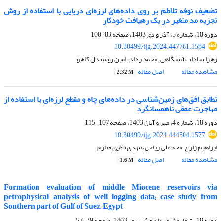
تضعیف نوفه تلاطم بر روی داده‌های لرزه‌ای دریایی با استفاده از روش
تجزیه مد متغیر در یک رهیافت خودکار
دوره 18، شماره 5، آذر و دی 1403، صفحه
83-100
10.30499/ijg.2024.447761.1584
زهرا سادات آتشگاهی، محمد رداد، امین روشندل کاهو
مشاهده مقاله
اصل مقاله
2.32 M
تطابق افق‌های زمین‌شناسی در داده‌های چاه و مقطع لرزه‌ای با استفاده از
مهاجرت عمقی ناهمسانگرد
دوره 18، شماره 4، مهر و آبان 1403، صفحه
107-115
10.30499/ijg.2024.444504.1577
ابراهیم زارع، محدعلی ریاحی، مهدی نظری صارم
مشاهده مقاله
اصل مقاله
1.6 M
Formation evaluation of middle Miocene reservoirs via
petrophysical analysis of well logging data; case study from
Southern part of Gulf of Suez, Egypt
دوره 18، شماره 3، مرداد و شهریور 1403، صفحه
39-57