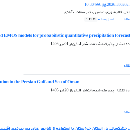
10.30499/ijg.2026.580202
تاحی، فائزه نوری، عباس رنجبر سعادت آبادی
اله
اصل مقاله
1.11 M
 EMOS models for probabilistic quantitative precipitation forecas
ده انتشار، پذیرفته شده، انتشار آنلاین از
01 تیر 1405
اله
ion in the Persian Gulf and Sea of Oman
ده انتشار، پذیرفته شده، انتشار آنلاین از
20 تیر 1405
اله
 خشکسالی در استان خوزستان با استفاده از شاخص‌های دورپیوندی اقلیمی