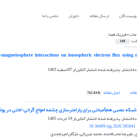
نویسندگان
ارسال مقاله
داوران
تماس با ما
ات =
فیزیک فضا
ات:
108
d-magnetosphere interactions on ionospheric electron flux using
ده انتشار، پذیرفته شده، انتشار آنلاین از
07 اسفند 1403
اله
اصل مقاله
762.84 K
که عصبی هم‌آمیختی برای پارامترسازی چشمه امواج گرانی-لختی در پوشن‎سپهر زیر
ده انتشار، پذیرفته شده، انتشار آنلاین از
19 خرداد 1405
10.30499/ijg.2026.581841
ی، علیرضا محب‌الحجه، محمد میرزائی، مژگان امیرامجدی