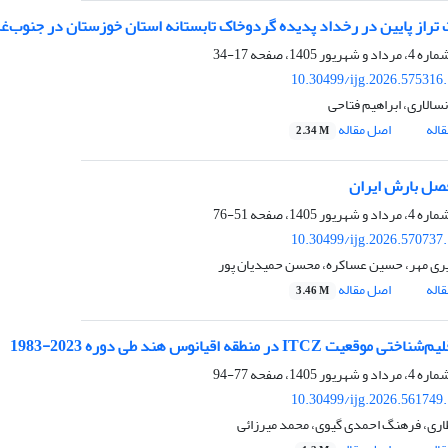
راز پایین در رخداد پدیده گردوخاک تابستانه استان خوزستان در جنوب‌غ
17-34
10.30499/ijg.2026.575316
سالاری، ابراهیم فتاحی
اله
اصل مقاله
2.34 M
صل بارش ایران
51-76
10.30499/ijg.2026.570737
ری مهر، حسین عساکره، محسن حمیدیان پور
اله
اصل مقاله
3.46 M
قلیم‌شناختی موقعیت
ITCZ
در منطقه اقیانوس هند طی دوره 2023-1983
77-94
10.30499/ijg.2026.561749
اری، فرهنگ احمدی گیوی، محمد میرزائی