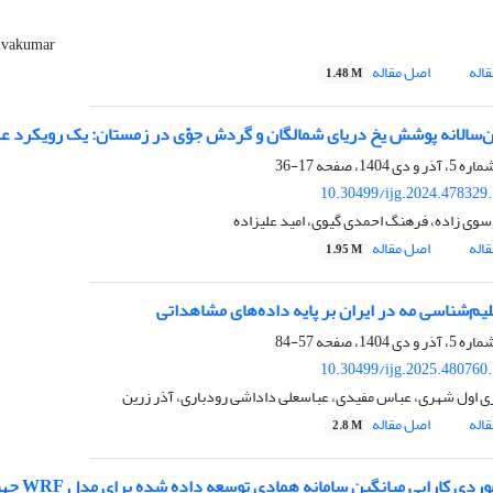
Sivakumar
اله
اصل مقاله
1.48 M
ین‌سالانه پوشش یخ دریای شمالگان و گردش جوّی در زمستان: یک رویکرد ع
17-36
10.30499/ijg.2024.478329
وی زاده، فرهنگ احمدی گیوی، امید علیزاده
اله
اصل مقاله
1.95 M
لیم‌شناسی مه در ایران بر پایه داده‌های مشاهداتی
57-84
10.30499/ijg.2025.480760
ری اول شهری، عباس مفیدی، عباسعلی داداشی رودباری، آذر زرین
اله
اصل مقاله
2.8 M
ارایی میانگین سامانه همادی توسعه داده شده برای مدل WRF جهت پیش‌بینی وضعیت جوی در منطقه غرب ایران