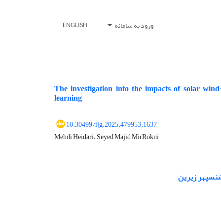
ورود به سامانه
ENGLISH
The investigation into the impacts of solar win
learning
10.30499/ijg.2025.479953.1637
Mehdi Heidari، Seyed Majid MirRokni
ین