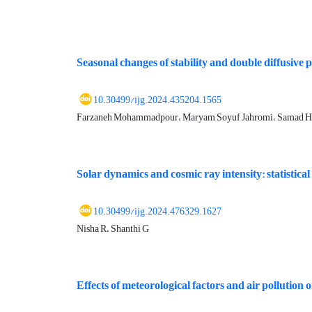
Seasonal changes of stability and double diffusive p
10.30499/ijg.2024.435204.1565
Farzaneh Mohammadpour، Maryam Soyuf Jahromi، Samad 
Solar dynamics and cosmic ray intensity: statistical
10.30499/ijg.2024.476329.1627
Nisha R، Shanthi G
Effects of meteorological factors and air pollutio