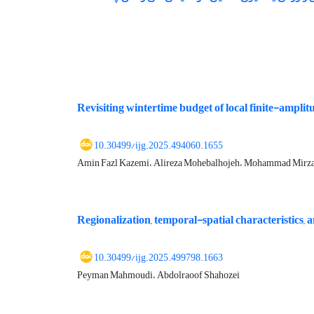
Revisiting wintertime budget of local finite-ampli
10.30499/ijg.2025.494060.1655
Amin Fazl Kazemi، Alireza Mohebalhojeh، Mohammad Mirza
Regionalization, temporal-spatial characteristics, 
10.30499/ijg.2025.499798.1663
Peyman Mahmoudi، Abdolraoof Shahozei