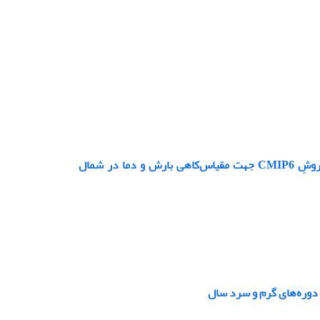
یک چارچوب چندمعیاره (Entropy–TOPSIS) برای انتخاب ترکیب‌های بهینه مدل–روشِ CMIP6 جهت مقیاس‌کاهی بارش و دما در شمال
 دوره‌های گرم و سرد سال