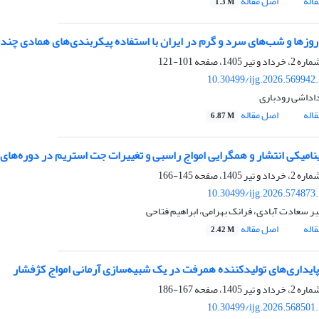
اله
اصل مقاله
1.3 M
وزها و شب‌های سرد و گرم در ایران با استفاده پیکربندی‌های همادی چند مدلی th3
101-121
10.30499/ijg.2026.569942
اداشی رودباری
اله
اصل مقاله
6.87 M
نامیکی انتشار و همگرایی امواج راسبی و تغییرات جت استریم در دوره‌های
145-166
10.30499/ijg.2026.574873
ر سعادت آبادی، فرانک بهرامی، ابراهیم فتاحی
اله
اصل مقاله
2.42 M
اپایداری‌های تولید‌کننده همرفت در یک شبیه‌سازی آرمانی امواج کژ‌فشار
167-186
10.30499/ijg.2026.568501