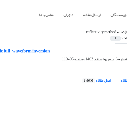
نویسندگان
ارسال مقاله
داوران
تماس با ما
ژه‌ها =
reflectivity method
ات:
1
mic full-waveform inversion
95-110
اله
اصل مقاله
1.06 M