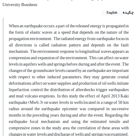
University, Bousheur.
چکیده
English
When an earthquake occurs, a part of the released energy is propagated in
the form of elastic waves at a speed that depends on the nature of the
propagation environment. The radiated energy from earthquake focus in
all directions is called radiation pattern and depends on the fault
mechanism. The environment response to longitudinal waves appears as
compression and expansion of the environment. This can affect on water
levels in aquifers, wells and springs before, during and after the event. The
changes of the groundwater levels caused by an earthquake are important
with respect to other induced parameters; they may generate crustal
deformations, affect on water supplies and production of oil wells, initiate
liquefaction, control the distribution of aftershocks, trigger earthquakes
and mud volcano eruptions. In this study, the effect of April 2013 Kaki
earthquake (Mw6.3) on water levels in wells located in a range of 50 km
radius around the earthquake epicenter was compared in successive
months in the preceding years, during and after the event. Regarding the
earthquake focal mechanism and using the estimated tensile and
compressive zones in the study area, the correlation of these areas with
changes in water levels and discharge of wells and springs was examined.