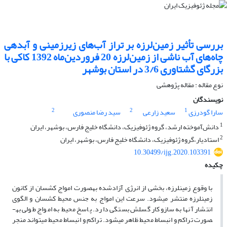
بررسی تأثیر زمین‌لرزه بر تراز آب‌های زیرزمینی و آبدهی
چاه‌های آب ناشی از زمین‌لرزه 20 فروردین‌ماه 1392 کاکی با
بزرگای گشتاوری 3/6 در استان بوشهر
نوع مقاله : مقاله پژوهشی‌
نویسندگان
2
2
1
سارا گودرزی
سعید زارعی
سید رضا منصوری
1
دانش‌آموخته ارشد، گروه ژئوفیزیک، دانشگاه خلیج فارس، بوشهر، ایران
2
استادیار،گروه ژئوفیزیک، دانشگاه خلیج فارس، بوشهر، ایران
10.30499/ijg.2020.103391
چکیده
با وقوع زمین­لرزه، بخشی از انرژی آزاد­شده به­صورت امواج کشسان از کانون
زمین­لرزه منتشر می­شود. سرعت این امواج به جنس محیط کشسان و الگوی
انتشار آنها به سازوکار گسلش بستگی دارد. پاسخ محیط به امواج طولی به­
صورت تراکم و انبساط محیط ظاهر می­شود. تراکم و انبساط محیط می­تواند منجر