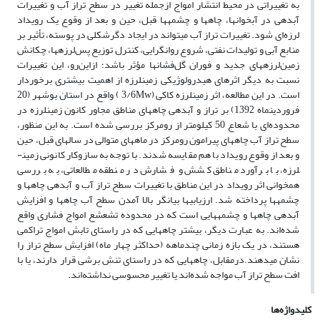
به تغییراتی در محیط انتشار امواج ازجمله تغییر در سطح تراز آب و تغییرات
آبدهی در آبخوان­ها، چاه­ها و چشمه­ها قبل، حین و بعد از وقوع یک رویداد
لرزه‌ای شود. تغییرات تراز آب می­تواند در ایجاد دگرشکلی در پوسته، تأثیر بر
منابع آبی و تولیدات نفتی، شروع روانگرایی، کنترل توزیع پس‌لرزه­ها، چکانش
زمین‌لرزه­های جدید و فوران گل‌فشان­ها مؤثر باشد؛ از‌این‌رو، این تغییرات
نسبت به دیگر اثرهای هیدرولوژیکی زمین­لرزه از اهمیت بیشتری برخوردار
است. در این مطالعه، اثر زمین­لرزه کاکی (3/6Mw ) واقع در استان بوشهر (20
فروردین­ماه 1392) بر تراز و آبدهی چاه­های مناطق مجاور کانون زمین­لرزه در
محدوده‌ای با شعاع 50 کیلومتر از رومرکز بررسی شده است. به این منظور،
سطح تراز آب چاه­های پیرامون رومرکز در ماه­های متوالی در سال­های قبل، حین
و بعد از وقوع رویداد با هم مقایسه شدند. با توجه به سازوکار کانونی زمین­
لرزه، با برآورد مناطق کشش و فشارش در منطقه مطالعاتی، به بررسی
همخوانی اثر رویداد در این مناطق با تغییرات سطح تراز آب و آبدهی چاه­ها و
چشمه­ها پرداخته شد. ارزیابی­ها بیانگر بالا آمدن سطح آب چاه­ها و افزایش
آبدهی چاه­ها و چشمه­هایی است که در محدوده تشعشع امواج فشاری واقع
شده‌اند. به عبارت دیگر، بیشتر چاه­هایی که در راستای تابش امواج تراکمی
هستند، در یک بازه زمانی چند­ماهه (حداکثر چهار ماه) افزایش سطح تراز را
نشان می­دهند.درمقابل، چاه­هایی که در راستای تنش برشی قرار دارند، یا با
افت سطح تراز آب مواجه شده‌اند یا تغییر محسوسی نداشته‌اند.
کلیدواژه‌ها