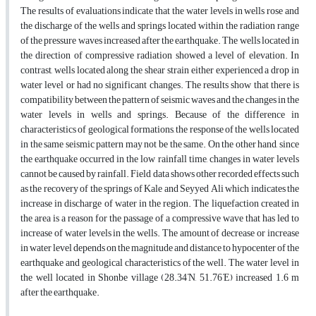
The results of evaluations indicate that the water levels in wells rose and
the discharge of the wells and springs located within the radiation range
of the pressure waves increased after the earthquake. The wells located in
the direction of compressive radiation showed a level of elevation. In
contrast, wells located along the shear strain either experienced a drop in
water level or had no significant changes. The results show that there is
compatibility between the pattern of seismic waves and the changes in the
water levels in wells and springs. Because of the difference in
characteristics of geological formations, the response of the wells located
in the same seismic pattern may not be the same. On the other hand, since
the earthquake occurred in the low rainfall time, changes in water levels
cannot be caused by rainfall. Field data shows other recorded effects such
as the recovery of the springs of Kale and Seyyed Ali which indicates the
increase in discharge of water in the region. The liquefaction created in
the area is a reason for the passage of a compressive wave that has led to
increase of water levels in the wells. The amount of decrease or increase
in water level depends on the magnitude and distance to hypocenter of the
earthquake and geological characteristics of the well. The water level in
°
°
the well located in Shonbe village (28.34
N, 51.76
E) increased 1.6 m
after the earthquake.