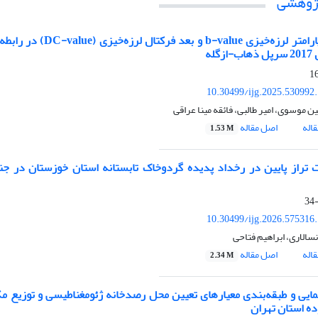
ژوهشی‌
رامتر لرزه
خیزی
b-value
و بعد فرکتال لرزه
خیزی
(
DC-value
) در رابطه
گله
10.30499/ijg.2025.530992
 موسوی، امیر طالبی، فائقه مینا عراقی
اله
اصل مقاله
1.53 M
تراز پایین در رخداد پدیده گردوخاک تابستانه استان خوزستان در جن
10.30499/ijg.2026.575316
سالاری، ابراهیم فتاحی
اله
اصل مقاله
2.34 M
یی و طبقه‌بندی معیارهای تعیین محل رصدخانه ژئومغناطیسی و توزیع مکا
ه استان تهران