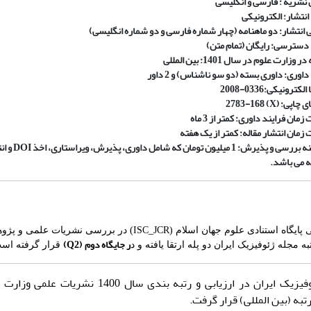
 نشریه :
فارسی و انگلیسی
انتشار
:
الکترونیکی
ی انتشار: دو ماهنامه (چهار شماره فارسی و دو شماره انگلیسی)
دسترسی: رایگان (تمام متن)
در وزارت علوم در سال 1401:
بین المللی
داوری:
داوری بسته (دو سو ناشناس) و 2 داور
 الکترونیکی
:0336-2008
اپی: (X) 2783-168
مان فرایند داوری: کمتر از 3 ماه
زمان انتشار مقاله: کمتر از یک هفته
هزینه بررسی و پذیرش: 1 میلیون تومان که
ه می باشد.
در ارزیابی پایگاه استنادی علوم جهان اسلام (ISC_JCR) در بررسی نشریات علم
ر جایگاه دوم
(Q2)
ه مجله ژئوفیزیک ایران دو پله ارتقا یافته و د
قرار گرفته اس
مجله ژئوفیزیک ایران در ارزیابی و رتبه بندی سال 1400 نشریا
رتبه (بین المللی) قرار گرفت.