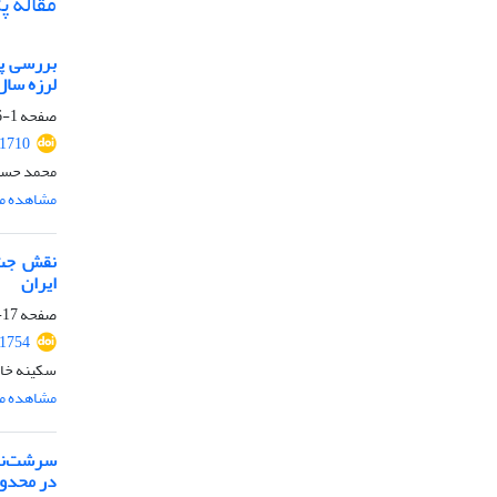
مقاله پ
بررسی پا
لرزه سال 2017 سرپل ذهاب-از
صفحه
1-16
.1710
محمد حسین
مشاهده مق
نقش جت 
ایران
صفحه
17-34
.1754
سکینه خان
مشاهده مق
سرشت‌نما
در محدود