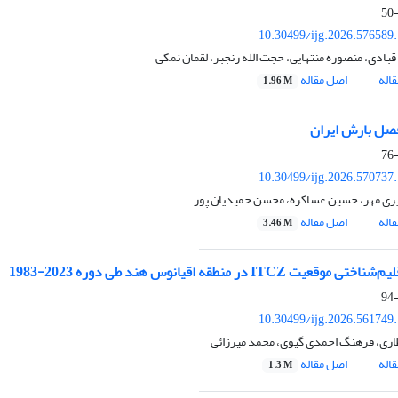
10.30499/ijg.2026.576589
قبادی، منصوره منتهایی، حجت الله رنجبر، لقمان نمکی
اله
اصل مقاله
1.96 M
صل بارش ایران
10.30499/ijg.2026.570737
ری مهر، حسین عساکره، محسن حمیدیان پور
اله
اصل مقاله
3.46 M
قلیم‌شناختی موقعیت
ITCZ
در منطقه اقیانوس هند طی دوره 2023-1983
10.30499/ijg.2026.561749
اری، فرهنگ احمدی گیوی، محمد میرزائی
اله
اصل مقاله
1.3 M