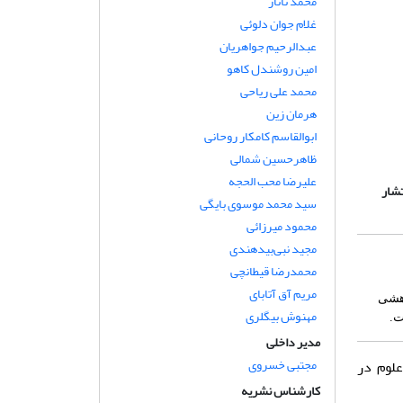
محمد تاتار
غلام جوان دلوئی
عبدالرحیم جواهریان
امین روشندل کاهو
محمد علی ریاحی
هرمان زین
ابوالقاسم کامکار روحانی
ظاهرحسین شمالی
علیرضا محب الحجه
 شامل داوری، پذیرش، ویراستاری، اخذ DOI و انتشار
سید محمد موسوی بایگی
محمود میرزائی
مجید نبی‌بیدهندی
محمدرضا قیطانچی
مریم آق آتابای
ی و پژوهشی
مهنوش بیگلری
ت.
مدیر داخلی
مجتبی خسروی
ت علمی وزارت علوم در
کارشناس نشریه