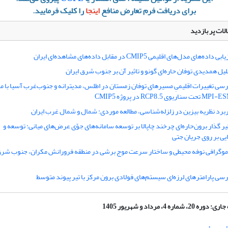
برای دریافت فرم تعارض منافع
اینجا
را کلیک فرمایید.
لات پر بازدید
بی داده‌های مدل‌های اقلیمی CMIP5 در مقابل داده‌های مشاهده‌ای ایران
لیل همدیدی توفان حاره‌ای گونو و تاثیر آن بر جنوب‌ شرق ایران
رسی تغییرات اقلیمیِ مسیرهای توفان زمستان در اطلس، مدیترانه و جنوب‌غرب آسیا با 
ریوی RCP8.5 در پروژه CMIP5
ربرد نظریه بیزین در زلزله‌شناسی، مطالعه موردی: شمال و شمال غرب ایران
ثیر گذار برون‌حاره‌ای چرخند چاپالا بر توسعه سامانه‌های جوّی عرض‌های میانی: توسعه و
یی بر روی جریان جتی
موگرافی نوفه محیطی و ساختار سرعت موج برشی در منطقه فرورانش مکران، جنوب شر
رسی پارامترهای لرزه‌ای سیستم‌های فولادی برون مرکز با تیر پیوند متوسط
جاری:
دوره 20، شماره 4، مرداد و شهریور 1405