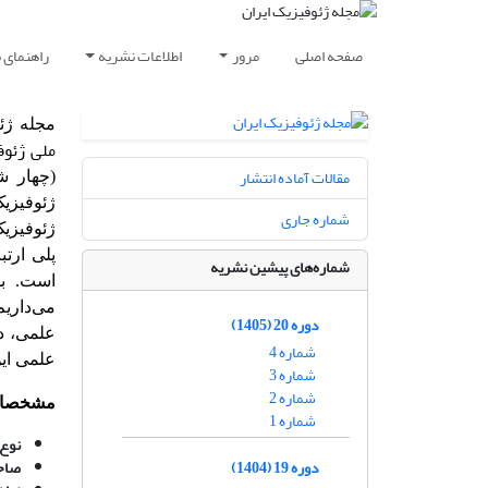
صفحه اصلی
مرور
اطلاعات نشریه
راهنمای 
مجله ژئ
ملی ژئوف
مقالات آماده انتشار
(چهار ش
ژئوفیزی
شماره جاری
ژئوفیزی
پلی ارت
شماره‌های پیشین نشریه
است. بد
می‌داریم
دوره 20 (1405)
علمی، دا
شماره 4
علمی این
شماره 3
شماره 2
مشخصات
شماره 1
نوع 
دوره 19 (1404)
صاحب