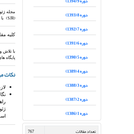
دوره 9 (1394)
مجله ژئوفیزیک ایران
دوره 8 (1393)
(SJR)
با ضریب 1
دوره 7 (1392)
کلیه مقالات 
دوره 6 (1391)
با تلاش 
دوره 5 (1390)
پایگاه های بین المل
دوره 4 (1389)
نکات م
دوره 3 (1388)
لاز
نگا
دوره 2 (1387)
راه
ژئو
دوره 1 (1386)
است
تعداد مقالات
767