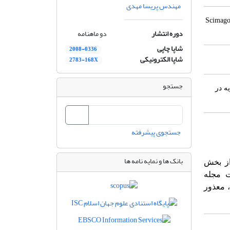
مهندس پریسا مهدی
Scimago 
دوره انتشار
دو ماهنامه
شاپا چاپی
2008-0336
شاپا الکترونیکی
2783-168X
جستجو
ه در
جستجوی پیشرفته
بانک ها و نمایه نامه ها
از بخش
ت مجله
، معذور