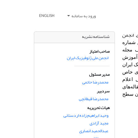
ورود به سامانه
ENGLISH
انجمن
ی
شناسنامه نشریه
 شماره
ف مجله
صاحب امتیاز
انجمن ملی ژئوفیزیک ایران
 آموزش
 ایران
ای خاص
مدیر مسئول
 اعلام
محمدرضا حاتمی
اله‌های
سردبیر
ردن سطح
محمدرضا قیطانچی
هیات تحریریه
وحید ابراهیم زاده اردستانی
مجید آزادی
عبدالحمید انصاری