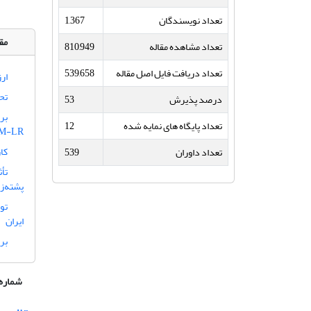
تعداد نویسندگان
1,367
مقا
تعداد مشاهده مقاله
810,949
تعداد دریافت فایل اصل مقاله
539,658
ارزیا
تح
درصد پذیرش
53
بر
تعداد پایگاه های نمایه شده
12
MPI-ESM-LR تحت سنا
کا
تعداد داوران
539
تأ
پشته‌زا
تو
ایران
بر
شماره 