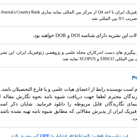
Journal & Country Rank
 با اخذ Q4 از مرکز بین المللی نمایه سازی
0/ بین المللی شد.
این نشریه دارای شناسه DOI و DOR خواهند بود.
و پیگیری های دست اندرکاران مجله علمی و پژوهشی ژئوفیزیک ایران، این نشری
.
لی EBSCO و SCOPUS نمایه شد
هم
م است نویسنده رابط از اعضای هیات علمی و یا فارغ التحصیلان باشد.
رندگان محترم لطفا جهت دریافت شیوه نامه نحوه نگارش مقاله 
نمای نگارندگان فایل مربوطه را دانلود فرمایید. شایان ذکر اس
فیزیک ایران از پذیرش مقالاتی که مطابق شیوه نامه تهیه نشده باشد
.
این نشریه از قوانین کمیتۀ اخلاق انتشار یا
COPE
پیروی می‌کند.