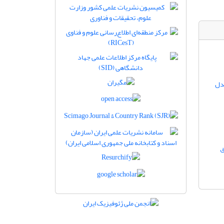
مدل
ق