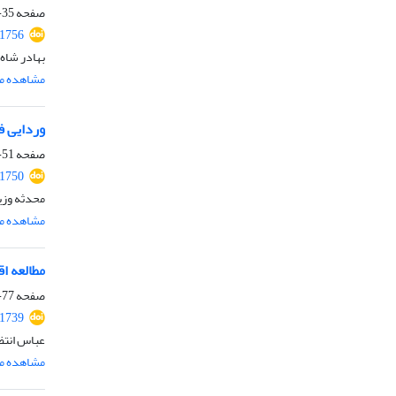
صفحه
35-50
.1756
بهادر شاه 
مشاهده مق
وردایی ف
صفحه
51-76
.1750
محدثه وزی
مشاهده مق
مطالعه ا
صفحه
77-94
.1739
عباس انتظ
مشاهده مق